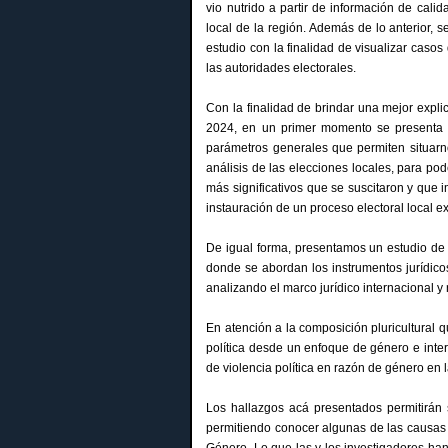
vio nutrido a partir de información de cali
local de la región. Además de lo anterior, s
estudio con la finalidad de visualizar caso
las autoridades electorales.
Con la finalidad de brindar una mejor expli
2024, en un primer momento se presenta un
parámetros generales que permiten situarno
análisis de las elecciones locales, para pod
más significativos que se suscitaron y que i
instauración de un proceso electoral local ex
De igual forma, presentamos un estudio de l
donde se abordan los instrumentos jurídico
analizando el marco jurídico internacional y 
En atención a la composición pluricultural 
política desde un enfoque de género e inte
de violencia política en razón de género en 
Los hallazgos acá presentados permitirán s
permitiendo conocer algunas de las causas y
Género. Lo que las y los investigadores han