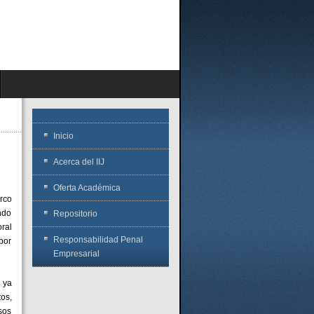
Inicio
Acerca del IIJ
Oferta Académica
arco
ndo
Repositorio
ral
Responsabilidad Penal
por
Empresarial
 ya
os,
sos