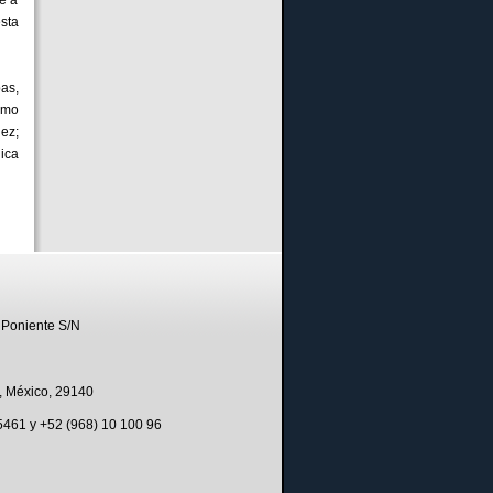
sta
pas,
omo
ez;
ica
 Poniente S/N
, México, 29140
 5461 y +52 (968) 10 100 96