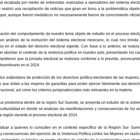
dad recabada por medio de entrevistas realizadas a operadores del sistema electo
e realizó una recopilación de noticias que giran en torno a la problemática objet
s que, aunque fueron mediáticos no necesariamente fueron de conocimiento oficial
cación del comportamiento de nuestro tema objeto de estudio en el proceso electo
 análisis de la evolución del sistema electoral mexicano, lo cual nos brinda 
s en el estado del derecho electoral vigente. Con base a lo anterior, se realiza
er abordar el contexto de la violencia política en nuestro país, presentando los c
mpidieron que la jornada electoral se realizara conforme a lo previsto, provocand
traordinario en el 2024.
os estándares de protección de los derechos político-electorales de las mujeres,
s que dotan a las mujeres de garantías para poder ejercer libremente sus derech
nacional, así como los criterios jurisprudenciales más relevantes en la materia.
que predomina dentro de la región Sur-Sureste, se presenta un estudio de la violen
rculturalidad en donde se analizan las manifestaciones y consecuencias de los ac
la región durante el proceso electoral de 2024.
ituar a quienes lo consulten en el contexto específico de la Región Sur- Sures
 consecuencias del ejercicio de la Violencia Política contra las Mujeres en razón
 pretendido es brindar un aporte objetivo de estudio de la problemática que abon