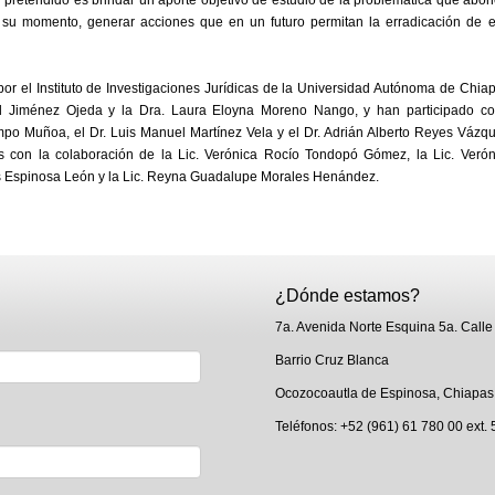
 su momento, generar acciones que en un futuro permitan la erradicación de e
por el Instituto de Investigaciones Jurídicas de la Universidad Autónoma de Chia
d Jiménez Ojeda y la Dra. Laura Eloyna Moreno Nango, y han participado c
po Muñoa, el Dr. Luis Manuel Martínez Vela y el Dr. Adrián Alberto Reyes Vázqu
s con la colaboración de la Lic. Verónica Rocío Tondopó Gómez, la Lic. Verón
os Espinosa León y la Lic. Reyna Guadalupe Morales Henández.
¿Dónde estamos?
7a. Avenida Norte Esquina 5a. Calle
Barrio Cruz Blanca
Ocozocoautla de Espinosa, Chiapas
Teléfonos: +52 (961) 61 780 00 ext.