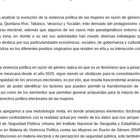
 analizar la evolución de la violencia política de las mujeres en razón de género
, Quintana Roo, Tabasco, Veracruz y Yucatán; esto derivado del protagonismo 
ceso electoral, además que algunos de los casos más paradigmáticos entorno a
ta zona, en donde a su vez sus autoridades han creado diversas estrategias p
 destaca por sus particularidades económicas, sociales, de gobernanza y cultural
iliza en los diferentes pueblos originarios que residen en ella y su interacción co
 la violencia política en razón de género radica en que es un fenómeno que a pesar
ción mexicana desde el año 2020, sigue siendo un obstáculo para la consolidación
galidad de los procesos electorales, es por ello, que resulta trascendental analiza
ón de poder identificar los factores que pueden permitir la transformación de 
, así como de los elementos que permitan generar propuestas para la mejora de 
rechos político-electorales de las mujeres.
os apegamos a una metodología mixta, en donde analizamos elementos doctrinal
cuales contrastamos con la realidad actual por medio de los datos que nos arrojan
de Seguridad Pública Urbana del Instituto Nacional de Geografía y Estadística;
 en Materia de Violencia Política contra las Mujeres en Razón de Género (RNP
stituciones en materia electoral y de percepción de seguridad pública, esto tambié