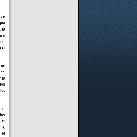
 en
que
 la
ara
es,
n el
 de
 de
r la
los
los
es,
 las
 el
S),
n se