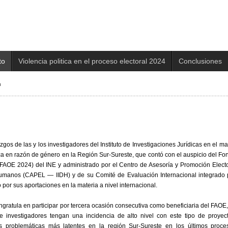
to
Violencia politica en el proceso electoral 2024
Conclusiones
n
zgos de las y los investigadores del Instituto de Investigaciones Jurídicas en el m
tica en razón de género en la Región Sur-Sureste, que contó con el auspicio del Fo
FAOE 2024) del INE y administrado por el Centro de Asesoría y Promoción Electo
Humanos (CAPEL — IIDH) y de su Comité de Evaluación Internacional integrado 
por sus aportaciones en la materia a nivel internacional.
ratula en participar por tercera ocasión consecutiva como beneficiaria del FAOE,
 investigadores tengan una incidencia de alto nivel con este tipo de proyect
 problemáticas más latentes en la región Sur-Sureste en los últimos proce