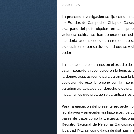
electorales.
La presente investigación se fijó como meta
los Estados de Campeche, Chiapas, Oaxaca
esta parte del país adquiere en cada pro
violencia política se han generado en es
atenderla, además de ser una región que se
especialmente por su diversidad que se visib
poder.
La intención de centrarnos en el estudio de
estar integrado y reconocido en la legisla
la democracia, así como para garantizar la le
evolución de este fenómeno con la intenci
paradigmas actuales del derecho electoral
mecanismos que protegen y garantizan los de
Para la ejecución del presente proyecto n
legislativos y antecedentes históricos, los 
bases de datos como la Encuesta Nacional 
Registro Nacional de Personas Sancionadas
Igualdad INE, así como datos de distintas in