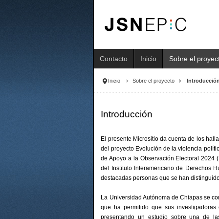
Contacto
Inicio
Sobre el proyec
Inicio
Sobre el proyecto
Introducció
Introducción
El presente Micrositio da cuenta de los halla
del proyecto Evolución de la violencia polí
de Apoyo a la Observación Electoral 2024 (
del Instituto Interamericano de Derechos 
destacadas personas que se han distinguido 
La Universidad Autónoma de Chiapas se cong
que ha permitido que sus investigadoras e
presentando un estudio sobre una de las