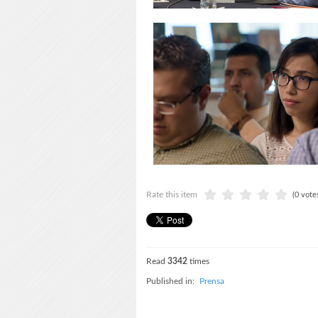
Rate this item
(0 vote
Read
3342
times
Published in:
Prensa