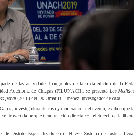
rte de las actividades inaugurales de la sexta edición de la Feria
ersidad Autónoma de Chiapas (FILUNACH), se presentó
Las Medidas
eso penal
(2018) del Dr. Omar D. Jiménez, investigador de casa.
 García, investigadora de casa y moderadora del evento, explicó que la
 controvertida porque tiene relación directa con el derecho a la liberta
ez de Distrito Especializado en el Nuevo Sistema de Justicia Penal