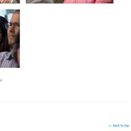
s)
back to top