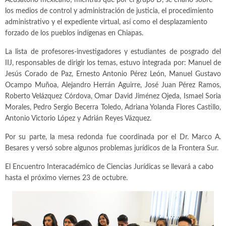
Acusatorio mexicano; mientras que por el grupo D, se charló sobre
los medios de control y administración de justicia, el procedimiento
administrativo y el expediente virtual, así como el desplazamiento
forzado de los pueblos indígenas en Chiapas.
La lista de profesores-investigadores y estudiantes de posgrado del
IIJ, responsables de dirigir los temas, estuvo integrada por: Manuel de
Jesús Corado de Paz, Ernesto Antonio Pérez León, Manuel Gustavo
Ocampo Muñoa, Alejandro Herrán Aguirre, José Juan Pérez Ramos,
Roberto Velázquez Córdova, Omar David Jiménez Ojeda, Ismael Soria
Morales, Pedro Sergio Becerra Toledo, Adriana Yolanda Flores Castillo,
Antonio Victorio López y Adrián Reyes Vázquez.
Por su parte, la mesa redonda fue coordinada por el Dr. Marco A.
Besares y versó sobre algunos problemas jurídicos de la Frontera Sur.
El Encuentro Interacadémico de Ciencias Jurídicas se llevará a cabo
hasta el próximo viernes 23 de octubre.