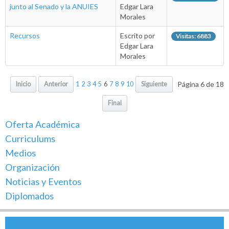
junto al Senado y la ANUIES
Edgar Lara
Morales
Recursos
Escrito por
Visitas: 6883
Edgar Lara
Morales
Página 6 de 18
Inicio
Anterior
1
2
3
4
5
6
7
8
9
10
Siguiente
Final
Oferta Académica
Curriculums
Medios
Organización
Noticias y Eventos
Diplomados