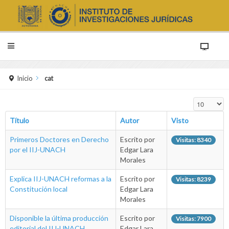
Inicio
cat
Cantidad a 
Título
Autor
Visto
Primeros Doctores en Derecho
Escrito por
Visitas: 8340
por el IIJ-UNACH
Edgar Lara
Morales
Explica IIJ-UNACH reformas a la
Escrito por
Visitas: 8239
Constitución local
Edgar Lara
Morales
Disponible la última producción
Escrito por
Visitas: 7900
editorial del IIJ-UNACH
Edgar Lara