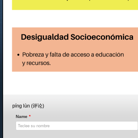
píng lùn (评论)
Name
*