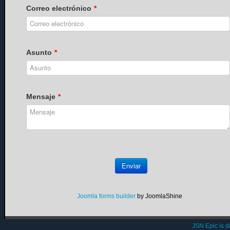
Correo electrónico
*
Asunto
*
Mensaje
*
Enviar
Joomla forms builder
by JoomlaShine
JSN Epic is 