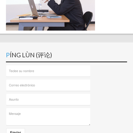
PÍNG LÙN (评论)
Enviar